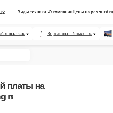
-12
Виды техники
О компании
Цены на ремонт
Ак
обот-пылесос
Вертикальный пылесос
ой платы
на
g в