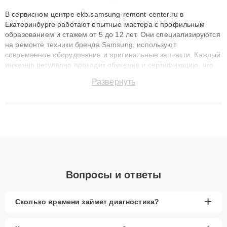
В сервисном центре ekb.samsung-remont-center.ru в
Екатеринбурге работают опытные мастера с профильным
образованием и стажем от 5 до 12 лет. Они специализируются
на ремонте техники бренда Samsung, используют
современное оборудование и оригинальные запчасти. Каждый
инженер регулярно проходит обучение и сертификацию, что
позволяет быстро и точноdiagnostikировать поломки и
Развернуть
восстанавливать технику с сохранением гарантии до 3 лет.
Наши мастера решают сложные случаи: от замены матриц и
материнских плат до ремонта после залития и восстановления
данных. Благодаря высокой квалификации и ответственному
подходу клиенты получают быстрый, качественный ремонт и
понятные объяснения по результатам диагностики.
Вопросы и ответы
+
Сколько времени займет диагностика?