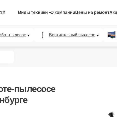
-12
Виды техники
О компании
Цены на ремонт
Ак
обот-пылесос
Вертикальный пылесос
оте-пылесосе
нбурге