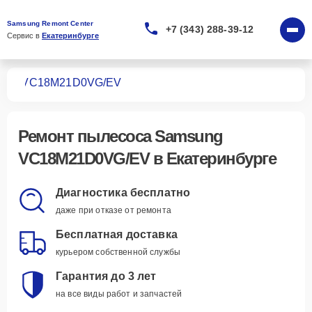
Samsung Remont Center
+7 (343) 288-39-12
Сервис в 
Екатеринбурге
сов
VC18M21D0VG/EV
Ремонт
пылесоса Samsung
VC18M21D0VG/EV
в Екатеринбурге
Диагностика бесплатно
даже при отказе от ремонта
Бесплатная доставка
курьером собственной службы
Гарантия до 3 лет
на все виды работ и запчастей