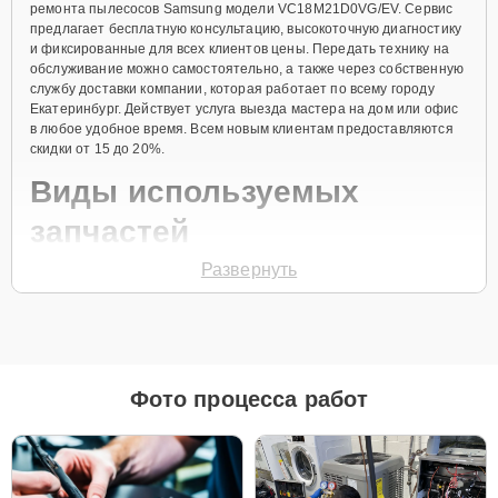
ремонта пылесосов Samsung модели VC18M21D0VG/EV. Сервис
предлагает бесплатную консультацию, высокоточную диагностику
и фиксированные для всех клиентов цены. Передать технику на
обслуживание можно самостоятельно, а также через собственную
службу доставки компании, которая работает по всему городу
Екатеринбург. Действует услуга выезда мастера на дом или офис
в любое удобное время. Всем новым клиентам предоставляются
скидки от 15 до 20%.
Виды используемых
запчастей
Развернуть
Для ремонта пылесосов модели VC18M21D0VG/EV предлагаются
как оригинальные комплектующие бренда Samsung, так и
качественные аналоги фирменных деталей. Выбор варианта
запчастей или качества аналогичных комплектующих всегда
остается за клиентом.
Как определиться с выбором запчастей:
Фото процесса работ
Если устройство свежей модели и есть планы на
активное использование устройства дольше
года, рекомендуется выбор оригинальных