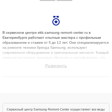
В сервисном центре ekb.samsung-remont-center.ru в
Екатеринбурге работают опытные мастера с профильным
образованием и стажем от 5 до 12 лет. Они специализируются
на ремонте техники бренда Samsung, используют
современное оборудование и оригинальные запчасти. Каждый
инженер регулярно проходит обучение и сертификацию, что
позволяет быстро и точноdiagnostikировать поломки и
Развернуть
восстанавливать технику с сохранением гарантии до 3 лет.
Наши мастера решают сложные случаи: от замены матриц и
материнских плат до ремонта после залития и восстановления
данных. Благодаря высокой квалификации и ответственному
подходу клиенты получают быстрый, качественный ремонт и
понятные объяснения по результатам диагностики.
Сервисный центр Samsung-Remont-Center осуществляет все виды