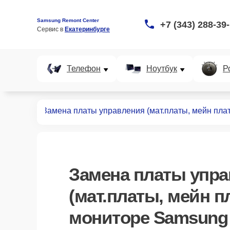
Samsung Remont Center
+7 (343) 288-39
Сервис в 
Екатеринбурге
Телефон
Ноутбук
Р
мониторов
Замена платы управления (мат.платы, мейн пла
Замена платы упр
(мат.платы, мейн п
мониторе Samsung 