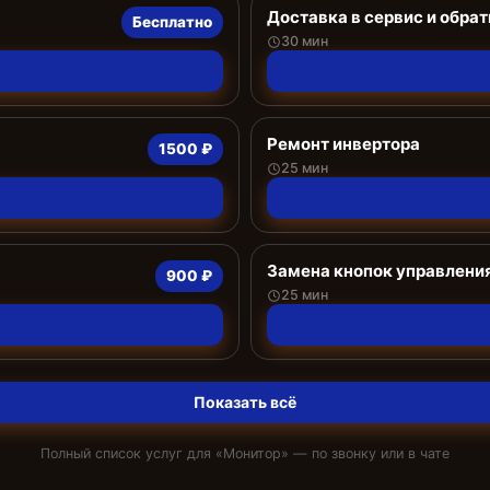
Доставка в сервис и обрат
Бесплатно
30 мин
Ремонт инвертора
1500 ₽
25 мин
Замена кнопок управлени
900 ₽
25 мин
Показать всё
Полный список услуг для «
Монитор
» — по звонку или в чате