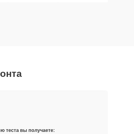
монта
бы
и
ю теста вы получаете: