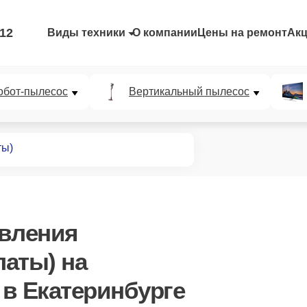
-12
Виды техники
О компании
Цены на ремонт
Ак
обот-пылесос
Вертикальный пылесос
ты)
авления
латы)
на
в Екатеринбурге