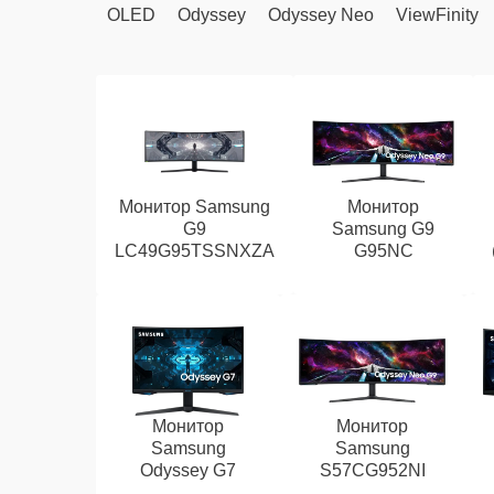
OLED
Odyssey
Odyssey Neo
ViewFinity
Монитор Samsung
Монитор
G9
Samsung G9
LC49G95TSSNXZA
G95NC
Монитор
Монитор
Samsung
Samsung
Odyssey G7
S57CG952NI