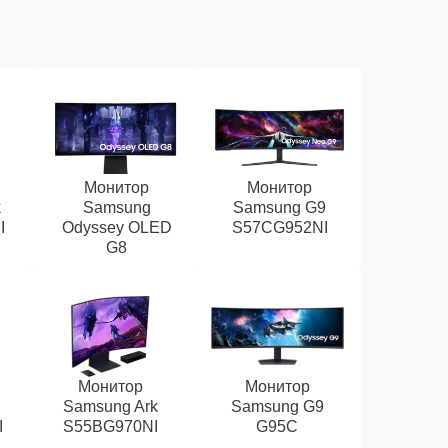
Монитор
Монитор
k
Samsung
Samsung G9
I
Odyssey OLED
S57CG952NI
G8
Монитор
Монитор
D
Samsung Ark
Samsung G9
I
S55BG970NI
G95C