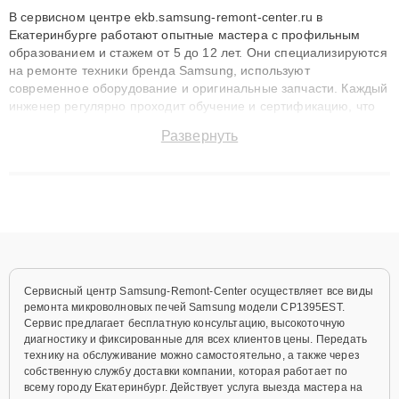
В сервисном центре ekb.samsung-remont-center.ru в
Екатеринбурге работают опытные мастера с профильным
образованием и стажем от 5 до 12 лет. Они специализируются
на ремонте техники бренда Samsung, используют
современное оборудование и оригинальные запчасти. Каждый
инженер регулярно проходит обучение и сертификацию, что
позволяет быстро и точноdiagnostikировать поломки и
Развернуть
восстанавливать технику с сохранением гарантии до 3 лет.
Наши мастера решают сложные случаи: от замены матриц и
материнских плат до ремонта после залития и восстановления
данных. Благодаря высокой квалификации и ответственному
подходу клиенты получают быстрый, качественный ремонт и
понятные объяснения по результатам диагностики.
Сервисный центр Samsung-Remont-Center осуществляет все виды
ремонта микроволновых печей Samsung модели CP1395EST.
Сервис предлагает бесплатную консультацию, высокоточную
диагностику и фиксированные для всех клиентов цены. Передать
технику на обслуживание можно самостоятельно, а также через
собственную службу доставки компании, которая работает по
всему городу Екатеринбург. Действует услуга выезда мастера на