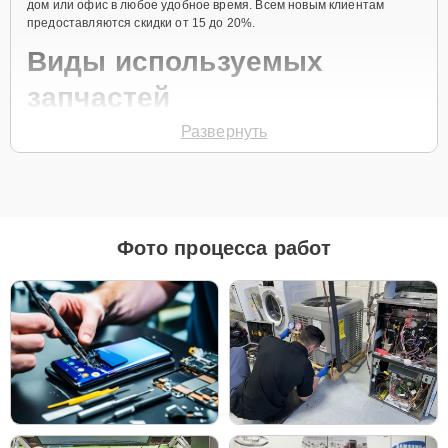
дом или офис в любое удобное время. Всем новым клиентам
предоставляются скидки от 15 до 20%.
Виды используемых
запчастей
Развернуть
Для ремонта микроволновых печей модели CP1395EST
предлагаются как оригинальные комплектующие бренда Samsung,
так и качественные аналоги фирменных деталей. Выбор варианта
запчастей или качества аналогичных комплектующих всегда
остается за клиентом.
Как определиться с выбором запчастей:
Фото процесса работ
Если устройство свежей модели и есть планы на
активное использование устройства дольше
года, рекомендуется выбор оригинальных
запчастей.
При наличии планов в скором времени заменить
устройство на более современное, лучше
рассмотреть вариант с использованием
качественного аналога брендовой детали.