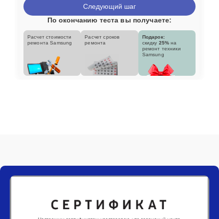
Следующий шаг
По окончанию теста вы получаете:
Расчет стоимости
Расчет сроков
Подарок:
ремонта Samsung
ремонта
скидку
25%
на
ремонт техники
Samsung