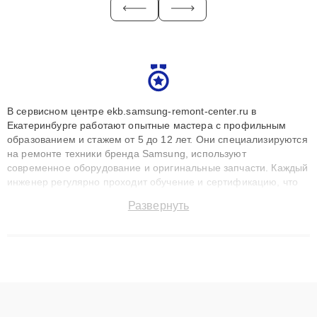
В сервисном центре ekb.samsung-remont-center.ru в
Екатеринбурге работают опытные мастера с профильным
образованием и стажем от 5 до 12 лет. Они специализируются
на ремонте техники бренда Samsung, используют
современное оборудование и оригинальные запчасти. Каждый
инженер регулярно проходит обучение и сертификацию, что
позволяет быстро и точноdiagnostikировать поломки и
Развернуть
восстанавливать технику с сохранением гарантии до 3 лет.
Наши мастера решают сложные случаи: от замены матриц и
материнских плат до ремонта после залития и восстановления
данных. Благодаря высокой квалификации и ответственному
подходу клиенты получают быстрый, качественный ремонт и
понятные объяснения по результатам диагностики.