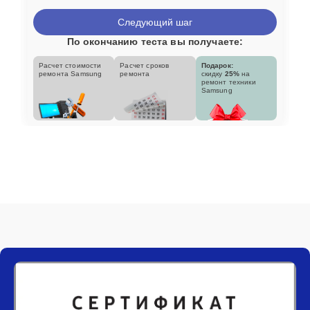
Следующий шаг
По окончанию теста вы получаете:
Расчет стоимости
Расчет сроков
Подарок:
ремонта Samsung
ремонта
скидку
25%
на
ремонт техники
Samsung